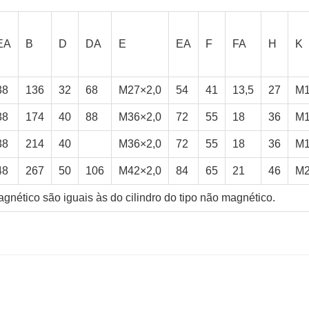
EA
B
D
DA
E
EA
F
FA
H
K
38
136
32
68
M27×2,0
54
41
13,5
27
M1
38
174
40
88
M36×2,0
72
55
18
36
M1
38
214
40
M36×2,0
72
55
18
36
M1
48
267
50
106
M42×2,0
84
65
21
46
M2
gnético são iguais às do cilindro do tipo não magnético.