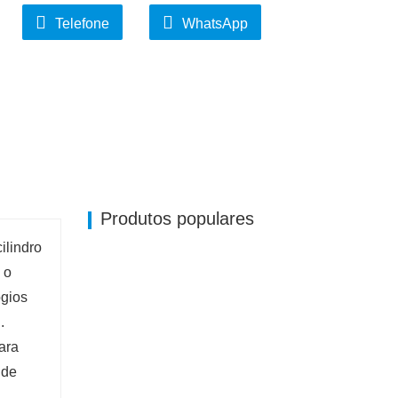
Telefone
WhatsApp
strutura e fácil de manter. Devido ao seu
ilindro estão intimamente ligadas, reduzindo a
sua estrutura simples também facilita o
Produtos populares
ilindro
 o
ogios
.
ara
 de