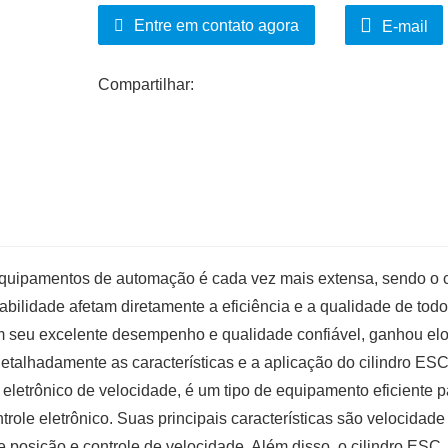
requer uma operação precisa.
Entre em contato agora
E-mail
Além disso, o cilindro ESC é simples em e
design integrado, as diversas partes do c
Compartilhar:
possibilidade de falha. Ao mesmo tempo, 
trabalho de manutenção.
equipamentos de automação é cada vez mais extensa, sendo o c
bilidade afetam diretamente a eficiência e a qualidade de todo
om seu excelente desempenho e qualidade confiável, ganhou el
detalhadamente as características e a aplicação do cilindro ESC
eletrônico de velocidade, é um tipo de equipamento eficiente p
ntrole eletrônico. Suas principais características são velocidade
de posição e controle de velocidade. Além disso, o cilindro ESC