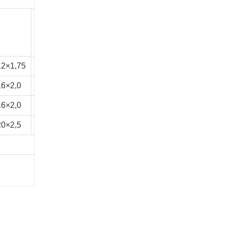
KÁ
KB
M
MA
P
PA
OP
2×1,75
21,5
104
52
20
1/2"
20
14
6×2,0
21
134
62
25
3/4”
20
15
6×2,0
21
163
62
30
3/4"
20
15
0×2,5
26,5
202
86
35
1"
25,5
22