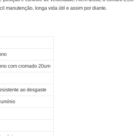
il manutenção, longa vida útil e assim por diante.
ono
ono com cromado 20um
resistente ao desgaste
lumínio