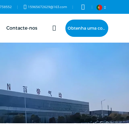
738552
15965672629@163.com
Contacte-nos
Obtenha uma cotação