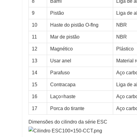
8
Barril
Liga de a
9
Pistão
Liga de a
10
Haste do pistão O-flng
NBR
11
Mar de pistão
NBR
12
Magnético
Plástico
13
Usar anel
Material 
14
Parafuso
Aço carb
15
Contracapa
Liga de a
16
Laço=haste
Aço carb
17
Porca do tirante
Aço carb
Dimensões do cilindro da série ESC