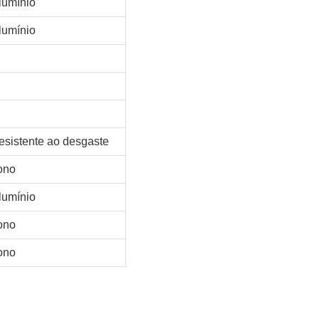
lumínio
lumínio
resistente ao desgaste
ono
lumínio
ono
ono