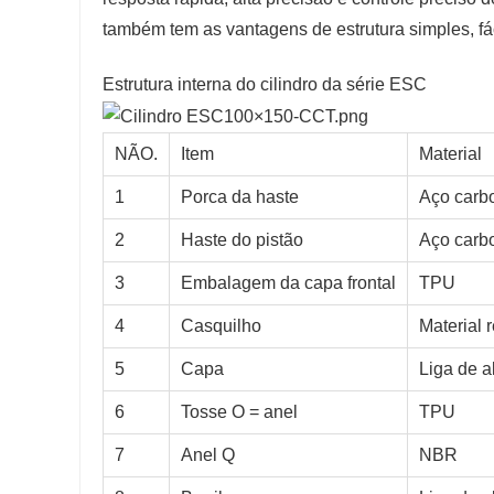
também tem as vantagens de estrutura simples, fác
Estrutura interna do cilindro da série ESC
NÃO.
Item
Material
1
Porca da haste
Aço carb
2
Haste do pistão
Aço carb
3
Embalagem da capa frontal
TPU
4
Casquilho
Material 
5
Capa
Liga de a
6
Tosse O = anel
TPU
7
Anel Q
NBR