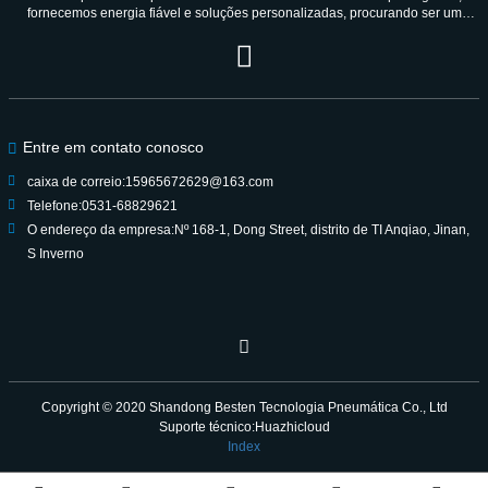
fornecemos energia fiável e soluções personalizadas, procurando ser um
parceiro de confiança durante gerações.
Entre em contato conosco
caixa de correio:
15965672629@163.com
Telefone:
0531-68829621
O endereço da empresa:
Nº 168-1, Dong Street, distrito de TI Anqiao, Jinan,
S Inverno
Copyright © 2020
Shandong Besten Tecnologia Pneumática Co., Ltd
Suporte técnico:Huazhicloud
Index