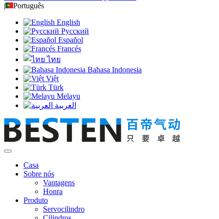
|
Português
English
Русский
Español
Francés
ไทย
Bahasa Indonesia
Việt
Türk
Melayu
العربية
Casa
Sobre nós
Vantagens
Honra
Produto
Servocilindro
Cilindros