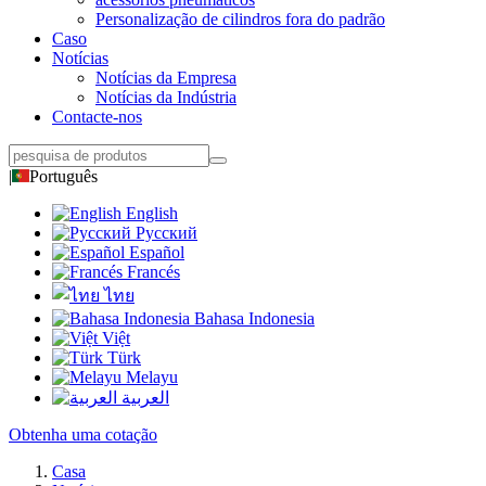
Personalização de cilindros fora do padrão
Caso
Notícias
Notícias da Empresa
Notícias da Indústria
Contacte-nos
|
Português
English
Русский
Español
Francés
ไทย
Bahasa Indonesia
Việt
Türk
Melayu
العربية
Obtenha uma cotação
Casa