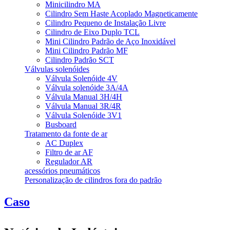
Minicilindro MA
Cilindro Sem Haste Acoplado Magneticamente
Cilindro Pequeno de Instalação Livre
Cilindro de Eixo Duplo TCL
Mini Cilindro Padrão de Aço Inoxidável
Mini Cilindro Padrão MF
Cilindro Padrão SCT
Válvulas solenóides
Válvula Solenóide 4V
Válvula solenóide 3A/4A
Válvula Manual 3H/4H
Válvula Manual 3R/4R
Válvula Solenóide 3V1
Busboard
Tratamento da fonte de ar
AC Duplex
Filtro de ar AF
Regulador AR
acessórios pneumáticos
Personalização de cilindros fora do padrão
Caso