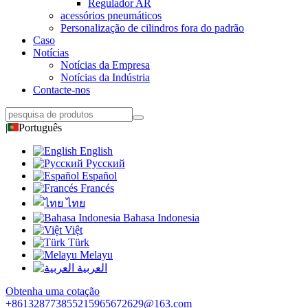
Regulador AR
acessórios pneumáticos
Personalização de cilindros fora do padrão
Caso
Notícias
Notícias da Empresa
Notícias da Indústria
Contacte-nos
|
Português
English
Русский
Español
Francés
ไทย
Bahasa Indonesia
Việt
Türk
Melayu
العربية
Obtenha uma cotação
+8613287738552
15965672629@163.com