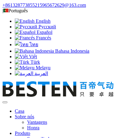
+8613287738552
15965672629@163.com
|
Português
English
Русский
Español
Francés
ไทย
Bahasa Indonesia
Việt
Türk
Melayu
العربية
Casa
Sobre nós
Vantagens
Honra
Produto