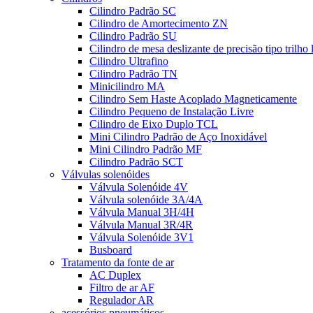
Cilindro Padrão SC
Cilindro de Amortecimento ZN
Cilindro Padrão SU
Cilindro de mesa deslizante de precisão tipo trilho
Cilindro Ultrafino
Cilindro Padrão TN
Minicilindro MA
Cilindro Sem Haste Acoplado Magneticamente
Cilindro Pequeno de Instalação Livre
Cilindro de Eixo Duplo TCL
Mini Cilindro Padrão de Aço Inoxidável
Mini Cilindro Padrão MF
Cilindro Padrão SCT
Válvulas solenóides
Válvula Solenóide 4V
Válvula solenóide 3A/4A
Válvula Manual 3H/4H
Válvula Manual 3R/4R
Válvula Solenóide 3V1
Busboard
Tratamento da fonte de ar
AC Duplex
Filtro de ar AF
Regulador AR
acessórios pneumáticos