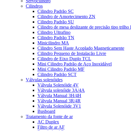
Servocilindro
Cilindros
Cilindro Padrão SC
Cilindro de Amortecimento ZN
Cilindro Padrão SU
Cilindro de mesa deslizante de precisão tipo trilho
Cilindro Ultrafino
Cilindro Padrão TN
Minicilindro MA
Cilindro Sem Haste Acoplado Magneticamente
Cilindro Pequeno de Instalação Livre
Cilindro de Eixo Duplo TCL
Mini Cilindro Padrão de Aço Inoxidável
Mini Cilindro Padrão MF
Cilindro Padrão SCT
Válvulas solenóides
Válvula Solenóide 4V
Válvula solenóide 3A/4A
Válvula Manual 3H/4H
Válvula Manual 3R/4R
Válvula Solenóide 3V1
Busboard
Tratamento da fonte de ar
AC Duplex
Filtro de ar AF