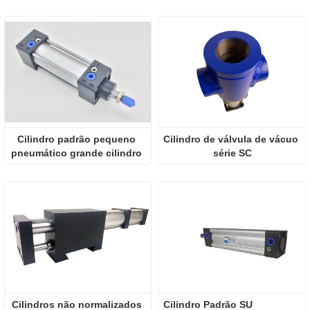
Cilindro padrão pequeno 
Cilindro de válvula de vácuo 
pneumático grande cilindro 
série SC
de impulso 
SC50X63X80X100X125X160
Cilindros não normalizados 
Cilindro Padrão SU