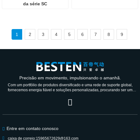
da série SC
1
2
3
4
5
6
7
8
9
Precisão em movimento, impulsionando o amanhã.
Com um portfólio de produtos diversificado e uma rede de suporte global,
fornecemos energia fiável e soluções personalizadas, procurando ser um
parceiro de confiança durante gerações.
Entre em contato conosco
caixa de correio:
15965672629@163.com