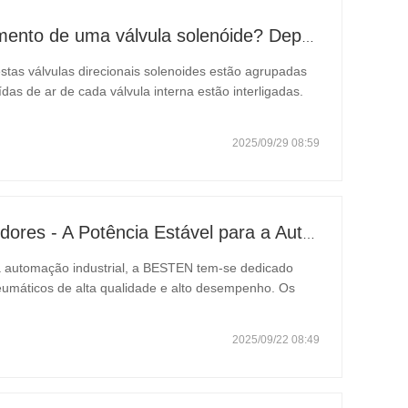
Qual o princípio de funcionamento de uma válvula solenóide? Depois de o compreender, não terá mais medo de mau funcionamento da válvula solenóide.
as válvulas direcionais solenoides estão agrupadas
as de ar de cada válvula interna estão interligadas.
obina dupla e à válvula solenoide de bobina simples
2025/09/29 08:59
BESTEN: Cilindros Amortecedores - A Potência Estável para a Automação Industrial
 automação industrial, a BESTEN tem-se dedicado
umáticos de alta qualidade e alto desempenho. Os
vidos e fabricados por nós próprios, emergiram como
…
2025/09/22 08:49