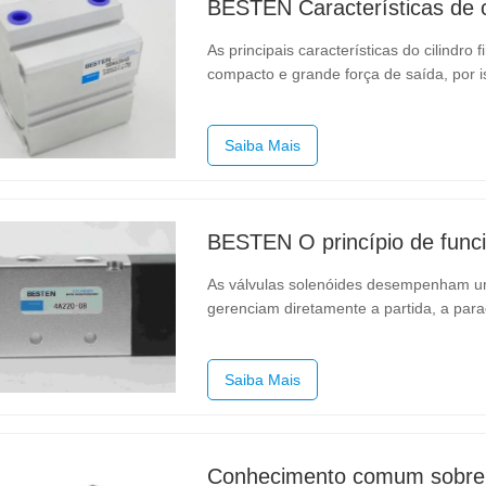
BESTEN Características de c
As principais características do cilindro
compacto e grande força de saída, por 
amplamente utilizado em manipuladores e
componente…
Saiba Mais
As válvulas solenóides desempenham um 
gerenciam diretamente a partida, a para
o ligar/desligar e a direção do fluxo de 
abrir ou fechar a fonte de…
Saiba Mais
Conhecimento comum sobre c