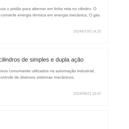
a o pistão para alternar em linha reta no cilindro. O
, converte energia térmica em energia mecânica; O gás
o compressor para aumentar a pressão. As carcaças de
2024/07/20 14:25
ilindros de simples e dupla ação
ivos comumente utilizados na automação industrial,
controle de diversos sistemas mecânicos,
a fluida e nos sistemas de transmissão hidráulica. De
do…
2024/06/21 16:42