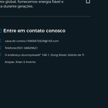
e global, fornecemos energia fiável e
ça durante gerações.
Entre em contato conosco
caixa de correio:
15965672629@163.com
Telefone:
0531-68829621
O endereço da empresa:
Nº 168-1, Dong Street, distrito de TI
Anqiao, Jinan, S Inverno