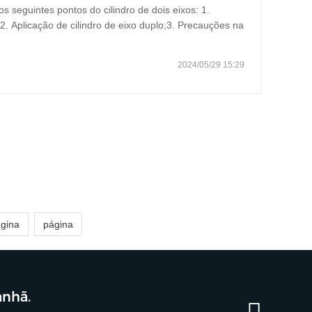
 seguintes pontos do cilindro de dois eixos: 1.
;2. Aplicação de cilindro de eixo duplo;3. Precauções na
udo de caso de cilindro de dois eixos 1. Características
2024/05/29 15:29
ágina
página
anhã.