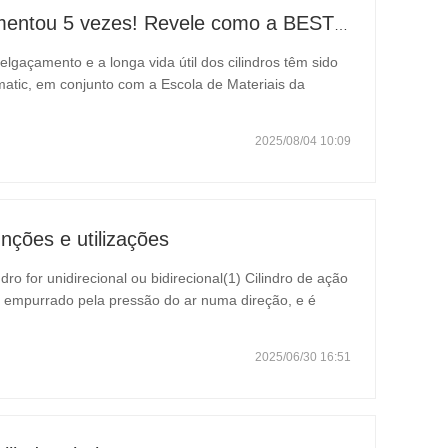
A vida útil do cilindro fino aumentou 5 vezes! Revele como a BESTEN Pneumatic utiliza novos materiais para romper barreiras técnicas.
lgaçamento e a longa vida útil dos cilindros têm sido
matic, em conjunto com a Escola de Materiais da
uma nova fórmula de liga de alumínio de alta
2025/08/04 10:09
unções e utilizações
dro for unidirecional ou bidirecional(1) Cilindro de ação
er empurrado pela pressão do ar numa direção, e é
 Cilindro de dupla ação: O pistão do cilindro é
2025/06/30 16:51