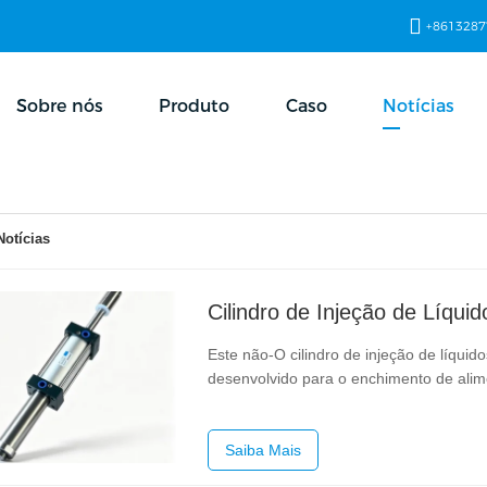
+8613287
Sobre nós
Produto
Caso
Notícias
Notícias
Este não‑O cilindro de injeção de líqui
desenvolvido para o enchimento de alimen
farmacêuticos e linhas de produção auto
normais normais, adota medidas…
Saiba Mais