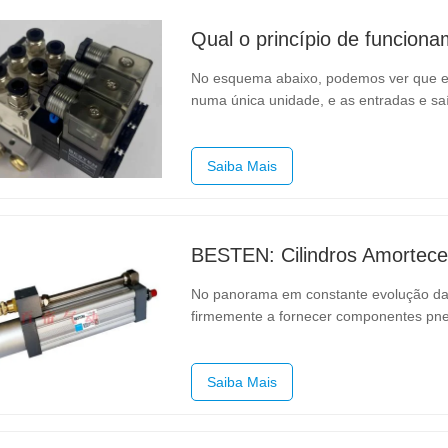
No esquema abaixo, podemos ver que est
numa única unidade, e as entradas e saíd
Chamamos a esta válvula solenoide de b
grupo de válvulas. Ao ligar…
Saiba Mais
No panorama em constante evolução da
firmemente a fornecer componentes pne
seus cilindros amortecedores, desenvol
líderes de mercado, reconhecidos pelo
Saiba Mais