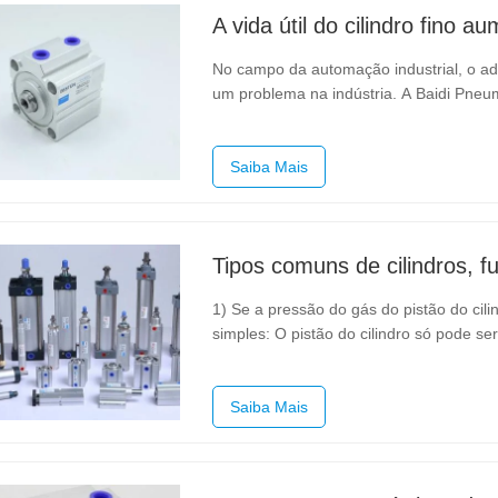
No campo da automação industrial, o ade
um problema na indústria. A Baidi Pneu
Universidade de Shandong, desenvolveu 
resistência, através de 3 anos de…
Saiba Mais
Tipos comuns de cilindros, f
1) Se a pressão do gás do pistão do cilin
simples: O pistão do cilindro só pode s
necessária força externa ao contrário.(2)
empurrado pela pressão…
Saiba Mais