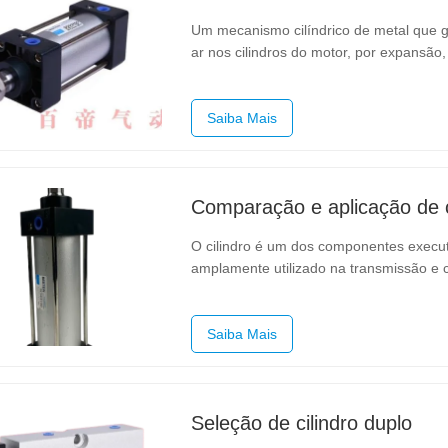
Um mecanismo cilíndrico de metal que gui
ar nos cilindros do motor, por expansão
é comprimido pelo pistão no cilindro d
turbinas, motores de…
Saiba Mais
Comparação e aplicação de c
O cilindro é um dos componentes execut
amplamente utilizado na transmissão e 
principalmente na transmissão de energi
acordo com o modo de funcionamento 
Saiba Mais
Seleção de cilindro duplo