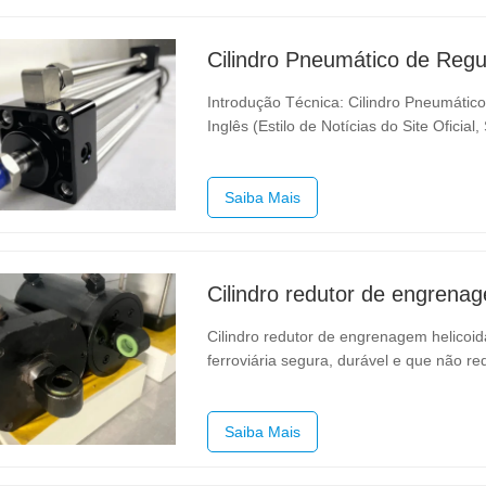
Introdução Técnica: Cilindro Pneumáti
Inglês (Estilo de Notícias do Site Ofic
Pneumático de Regulação de Velocidade
Choques para Equipamentos…
Saiba Mais
Cilindro redutor de engrena
Cilindro redutor de engrenagem helicoi
ferroviária segura, durável e que não r
BESTEN é um componente essencial de 
ferroviários com lombas. Reconhecido 
Saiba Mais