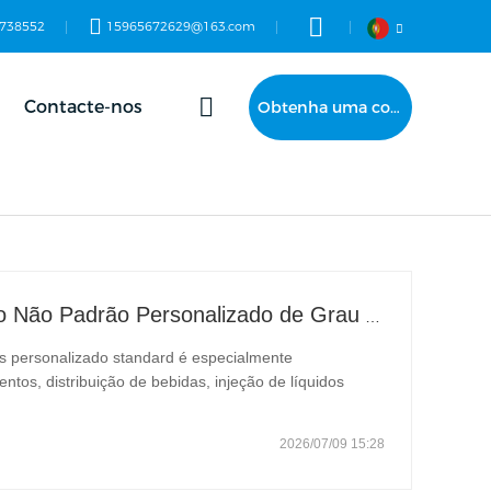
738552
15965672629@163.com
Contacte-nos
Obtenha uma cotação
Cilindro de Injeção de Líquido Não Padrão Personalizado de Grau Alimentar
dos personalizado standard é especialmente
tos, distribuição de bebidas, injeção de líquidos
máticas sanitárias. Diferente dos cilindros pneumáticos
2026/07/09 15:28