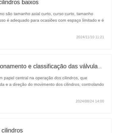
ilindros baixos
 fino são tamanho axial curto, curso curto, tamanho
isso é adequado para ocasiões com espaço limitado e é
 vários dispositivos de fixação. Um cilindro fino é um
2024/11/10 11:21
BESTEN O princípio de funcionamento e classificação das válvulas solenóides
papel central na operação dos cilindros, que
da e a direção do movimento dos cilindros, controlando
ar. Em primeiro lugar, a válvula solenóide é capaz de
2024/08/24 14:00
ilindros