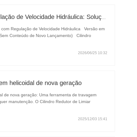
Cilindro Pneumático de Regulação de Velocidade Hidráulica: Solução de Movimento Estável e Sem Choques para Equipamentos Automatizados
co com Regulação de Velocidade Hidráulica Versão em
ial, Sem Conteúdo de Novo Lançamento) Cilindro
 Hidráulica: Solução de Movimento Estável e Sem
2026/06/25 10:32
gem helicoidal de nova geração
dal de nova geração: Uma ferramenta de travagem
equer manutenção. O Cilindro Redutor de Limiar
travagem concebido para pátios de manobra
pela sua…
2025/12/03 15:41