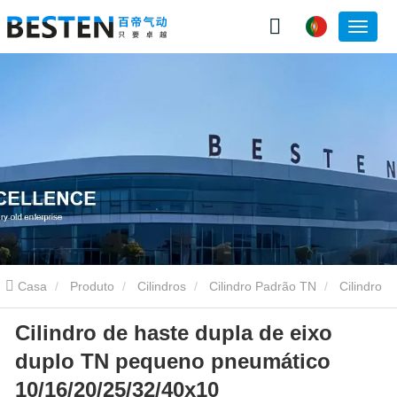
Casa
Produto
Cilindros
Cilindro Padrão TN
Cilindro
Cilindro de haste dupla de eixo
de haste dupla de eixo duplo TN pequeno pneumático
duplo TN pequeno pneumático
10/16/20/25/32/40x10
10/16/20/25/32/40x10