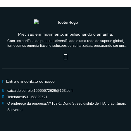
Precisão em movimento, impulsionando o amanhã.
Com um portfólio de produtos diversificado e uma rede de suporte global,
fornecemos energia fiável e soluções personalizadas, procurando ser um
parceiro de confiança durante gerações.
Entre em contato conosco
caixa de correio:
15965672629@163.com
Telefone:
0531-68829621
O endereço da empresa:
Nº 168-1, Dong Street, distrito de TI Anqiao, Jinan,
S Inverno