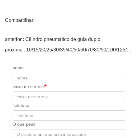
Compartilhar:
anterior : Cilindro pneumático de guia duplo
próximo : 10/15/20/25/30/35/40/50/60/70/80/90/100/125/150mm Curso Cilindro pneumático de haste dupla TN 20mm Cilindro de ar com furo em liga de alumínio (cor: TN20x60)
nome
caixa de correio
Telefone
O que pedir