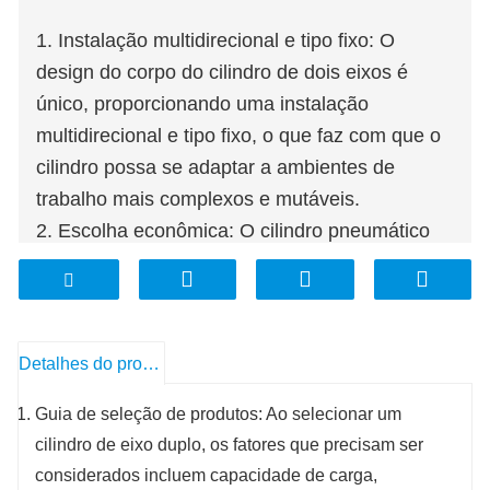
1. Instalação multidirecional e tipo fixo: O
design do corpo do cilindro de dois eixos é
único, proporcionando uma instalação
multidirecional e tipo fixo, o que faz com que o
cilindro possa se adaptar a ambientes de
trabalho mais complexos e mutáveis.
2. Escolha econômica: O cilindro pneumático
de guia duplo BESTEN TN é uma escolha
econômica, que fornece serviços completos de
aquisição no atacado e é caracterizado por alta
qualidade, baixo custo e curto prazo de
Detalhes do produto
entrega.
Guia de seleção de produtos: Ao selecionar um
cilindro de eixo duplo, os fatores que precisam ser
considerados incluem capacidade de carga,