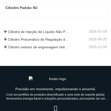
Cilindro Padrão SU
2026-07-09
Cilindro de Injeção de Líquido Não Padrão Personalizado de Grau Alimentar
2026-06-25
Cilindro Pneumático de Regulação de Velocidade Hidráulica: Solução de Movimento Estável e Sem Choques para Equipamentos Automatizados
2025-12-03
Cilindro redutor de engrenagem helicoidal de nova geração
Precisão em movimento, impulsionando o amanhã.
Com um portfólio de produtos diversificado e uma rede de suporte global,
fornecemos energia fiável e soluções personalizadas, procurando ser um
parceiro de confiança durante gerações.