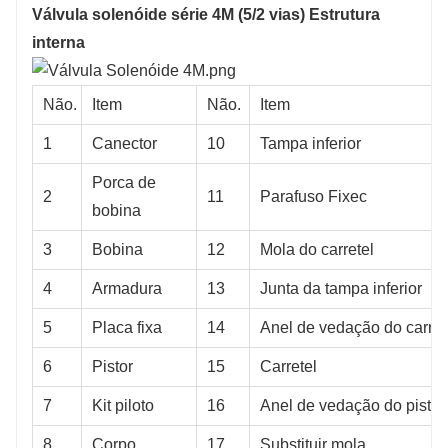
Válvula solenóide série 4M (5/2 vias) Estrutura
interna
Não.
Item
Não.
Item
1
Canector
10
Tampa inferior
Porca de
2
11
Parafuso Fixec
bobina
3
Bobina
12
Mola do carretel
4
Armadura
13
Junta da tampa inferior
5
Placa fixa
14
Anel de vedação do carret
6
Pistor
15
Carretel
7
Kit piloto
16
Anel de vedação do pistã
8
Corpo
17
Substituir mola