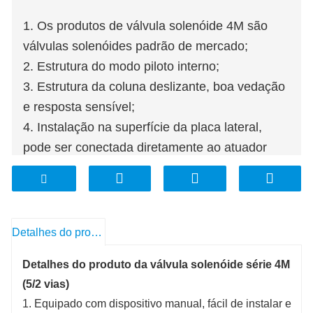
1. Os produtos de válvula solenóide 4M são
válvulas solenóides padrão de mercado;
2. Estrutura do modo piloto interno;
3. Estrutura da coluna deslizante, boa vedação
e resposta sensível;
4. Instalação na superfície da placa lateral,
pode ser conectada diretamente ao atuador
para uso;
5. O furo interno adota tecnologia de
processamento especial, que possui baixa
resistência ao atrito, baixa pressão de ar inicial
Detalhes do produto
e longa vida útil;
Detalhes do produto da válvula solenóide série 4M
(5/2 vias)
1. Equipado com dispositivo manual, fácil de instalar e