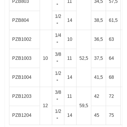
PZB803
11
34,5
57,5
＂
1/2
PZB804
14
38,5
61,5
＂
1/4
PZB1002
10
36,5
63
＂
3/8
PZB1003
10
11
52,5
37,5
64
1
＂
1/2
PZB1004
14
41,5
68
＂
3/8
PZB1203
11
42
72
＂
12
59,5
2
1/2
PZB1204
14
45
75
＂