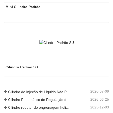
Mini Cilindro Padrão
Cilindro Padrão SU
2026-07-09
Cilindro de Injeção de Líquido Não Padrão Personalizado de Grau Alimentar
2026-06-25
Cilindro Pneumático de Regulação de Velocidade Hidráulica: Solução de Movimento Estável e Sem Choques para Equipamentos Automatizados
2025-12-03
Cilindro redutor de engrenagem helicoidal de nova geração