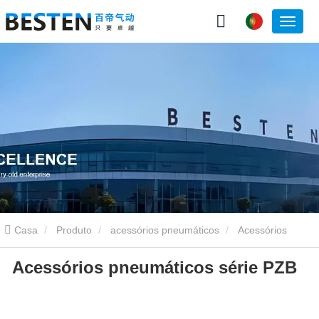
Casa
Produto
acessórios pneumáticos
Acessórios
Acessórios pneumáticos série PZB
pneumáticos série PZB