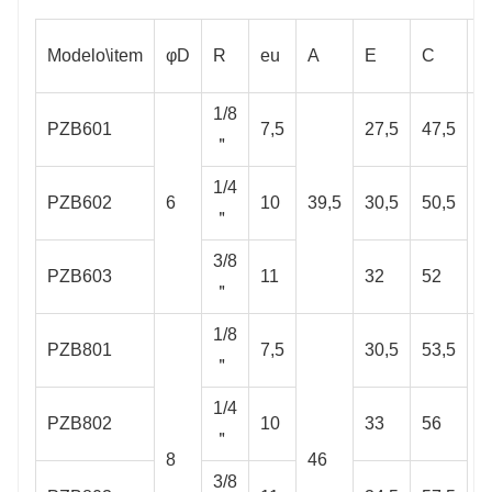
Modelo\item
φD
R
eu
A
E
C
1/8
PZB601
7,5
27,5
47,5
＂
1/4
PZB602
6
10
39,5
30,5
50,5
1
＂
3/8
PZB603
11
32
52
＂
1/8
PZB801
7,5
30,5
53,5
＂
1/4
PZB802
10
33
56
＂
8
46
1
3/8