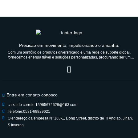
Precisão em movimento, impulsionando o amanhã.
Com um portfólio de produtos diversificado e uma rede de suporte global,
fornecemos energia fiável e soluções personalizadas, procurando ser um
parceiro de confiança durante gerações.
Entre em contato conosco
caixa de correio:
15965672629@163.com
Telefone:
0531-68829621
O endereço da empresa:
Nº 168-1, Dong Street, distrito de TI Anqiao, Jinan,
S Inverno