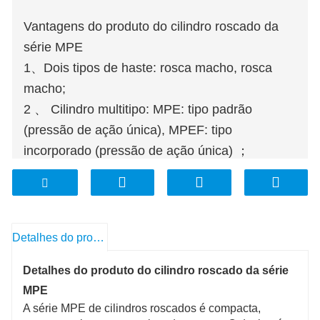
Vantagens do produto do cilindro roscado da
série MPE
1、Dois tipos de haste: rosca macho, rosca
macho;
2 、 Cilindro multitipo: MPE: tipo padrão
(pressão de ação única), MPEF: tipo
incorporado (pressão de ação única) ；
3、Dois tipos de tipo de montagem: Com
suporte de montagem (usado para o tipo MPE),
Montagem embutida (usado para o tipo MPEF);
4、Cinco tamanhos de furo estão
Detalhes do produto
disponíveis:Tamanho do furo:6,8,10,12,16。
Detalhes do produto do cilindro roscado da série
MPE
A série MPE de cilindros roscados é compacta,