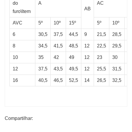
do
A
AC
AB
furo\ltem
AVC
5º
10º
15º
5º
10º
1
6
30,5
37,5
44,5
9
21,5
28,5
3
8
34,5
41,5
48,5
12
22,5
29,5
3
10
35
42
49
12
23
30
3
12
37,5
43,5
49,5
12
25,5
31,5
3
16
40,5
46,5
52,5
14
26,5
32,5
3
Compartilhar: