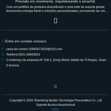
Precisão em movimento, impulsionando o amanhã.
Com um portfólio de produtos diversificado e uma rede de suporte global,
fornecemos energia fiável e soluções personalizadas, procurando ser um
parceiro de confiança durante gerações.
Entre em contato conosco
caixa de correio:
15965672629@163.com
Telefone:
0531-68829621
O endereço da empresa:
Nº 168-1, Dong Street, distrito de TI Anqiao, Jinan,
S Inverno
Copyright © 2020
Shandong Besten Tecnologia Pneumática Co., Ltd
Suporte técnico:Huazhicloud
Index