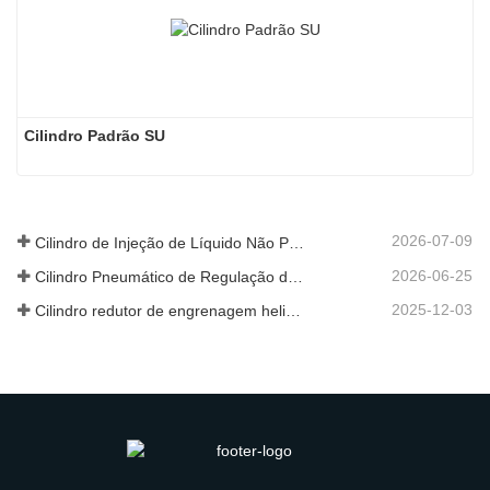
Cilindro Padrão SU
2026-07-09
Cilindro de Injeção de Líquido Não Padrão Personalizado de Grau Alimentar
2026-06-25
Cilindro Pneumático de Regulação de Velocidade Hidráulica: Solução de Movimento Estável e Sem Choques para Equipamentos Automatizados
2025-12-03
Cilindro redutor de engrenagem helicoidal de nova geração