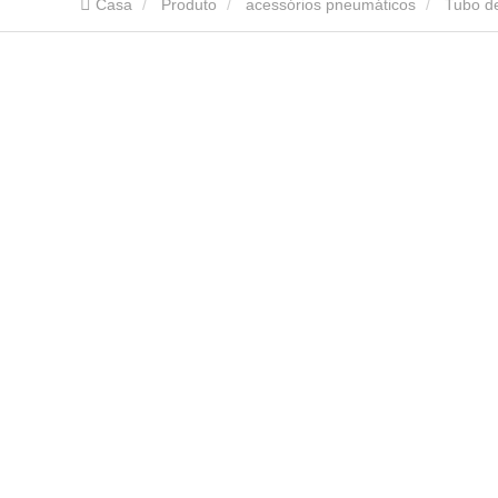
Casa
Produto
acessórios pneumáticos
Tubo d