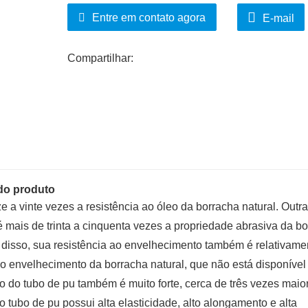
atrito médio através de suave, com excele
Entre em contato agora
E-mail
corrosão, bom desempenho de seguranç
Compartilhar:
do produto
e a vinte vezes a resistência ao óleo da borracha natural. Outr
é mais de trinta a cinquenta vezes a propriedade abrasiva da b
 disso, sua resistência ao envelhecimento também é relativame
 envelhecimento da borracha natural, que não está disponível
go do tubo de pu também é muito forte, cerca de três vezes maio
 tubo de pu possui alta elasticidade, alto alongamento e alta