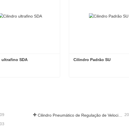
o ultrafino SDA
Cilindro Padrão SU
o ultrafino SDA
Cilindro Padrão SU
e em contato agora
Entre em contato agora
-09
20
Cilindro Pneumático de Regulação de Velocidade Hidráulica: Solução de Movimento Estável e Sem Choques para Equipamentos Automatizados
-03