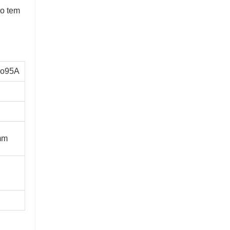
ão tem
no95A
mm