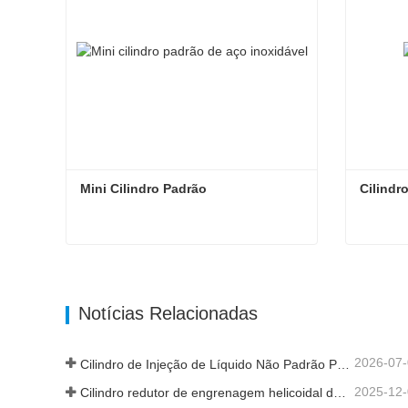
Mini Cilindro Padrão
Cilindr
Mini Cilindro Padrão
Cilindr
Entre em contato agora
Entr
Notícias Relacionadas
2026-07
Cilindro de Injeção de Líquido Não Padrão Personalizado de Grau Alimentar
2025-12
Cilindro redutor de engrenagem helicoidal de nova geração