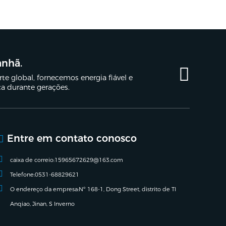
anhã.
e global, fornecemos energia fiável e
ça durante gerações.
Entre em contato conosco
caixa de correio:
15965672629@163.com
Telefone:
0531-68829621
O endereço da empresa:
Nº 168-1, Dong Street, distrito de TI
Anqiao, Jinan, S Inverno