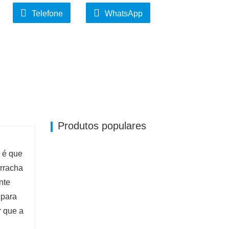
nte resistência ao impacto, resistência à
Telefone
WhatsApp
a
Produtos populares
a é que
orracha
nte
 para
r que a