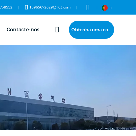
738552
15965672629@163.com
Contacte-nos
Obtenha uma cotação