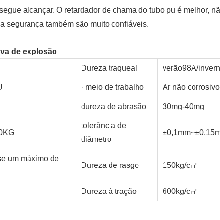
nsegue alcançar. O retardador de chama do tubo pu é melhor, n
sua segurança também são muito confiáveis.
ova de explosão
Dureza traqueal
verão98A/inver
U
· meio de trabalho
Ar não corrosivo
dureza de abrasão
30mg-40mg
tolerância de
30KG
±0,1mm~±0,15
diâmetro
e um máximo de
Dureza de rasgo
150kg/
c㎡
Dureza à tração
600kg/c㎡