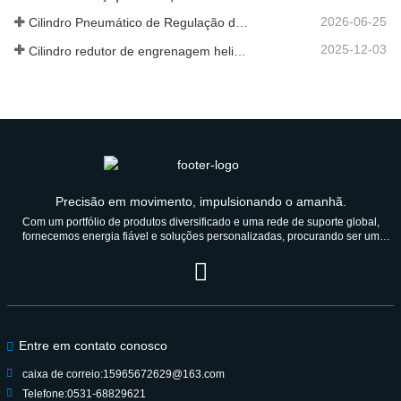
2026-06-25
Cilindro Pneumático de Regulação de Velocidade Hidráulica: Solução de Movimento Estável e Sem Choques para Equipamentos Automatizados
2025-12-03
Cilindro redutor de engrenagem helicoidal de nova geração
Precisão em movimento, impulsionando o amanhã.
Com um portfólio de produtos diversificado e uma rede de suporte global,
fornecemos energia fiável e soluções personalizadas, procurando ser um
parceiro de confiança durante gerações.
Entre em contato conosco
caixa de correio:
15965672629@163.com
Telefone:
0531-68829621