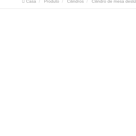
Casa
Produto
Cilindros
Cilindro de mesa desliz