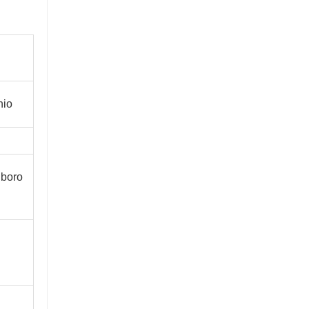
nio
 boro