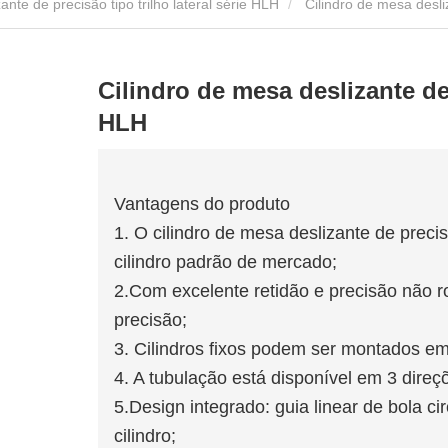
ante de precisão tipo trilho lateral série HLH
Cilindro de mesa desliz
Cilindro de mesa deslizante de 
HLH
Vantagens do produto
1. O cilindro de mesa deslizante de precisã
cilindro padrão de mercado;
2.Com excelente retidão e precisão não 
precisão;
3. Cilindros fixos podem ser montados em
4. A tubulação está disponível em 3 direç
5.Design integrado: guia linear de bola c
cilindro;