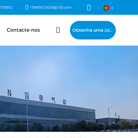
738552
15965672629@163.com
Contacte-nos
Obtenha uma cotação