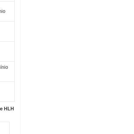
nio
ínio
rie HLH