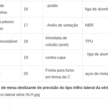
 de
· pistão
16
liga de alumí
ínio
·
 carbono
17
· Anéis de vedação
NBR
io
Almofada de
inoxidável
18
TPU
colisão (anel)
· liga de alum
19
contra-capa
·
Fivela para furos
U
20
aços de mola
em forma de C
 de mesa deslizante de precisão do tipo trilho lateral da sé