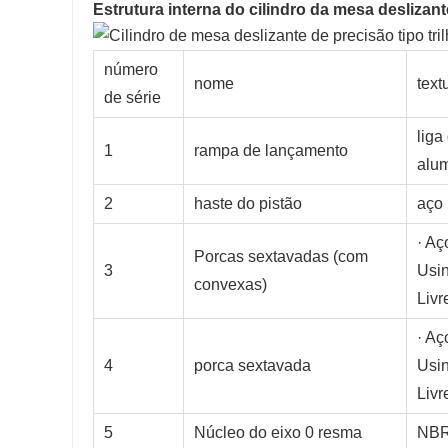
Estrutura interna do cilindro da mesa deslizante
número
nome
text
de série
liga
1
rampa de lançamento
alum
2
haste do pistão
aço 
· Aç
Porcas sextavadas (com
3
Usi
convexas)
Livr
· Aç
4
porca sextavada
Usi
Livr
5
Núcleo do eixo 0 resma
NB