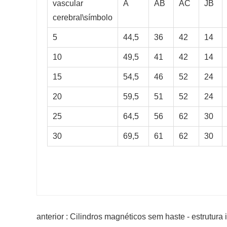
vascular
A
AB
AC
JB
cerebral\símbolo
5
44,5
36
42
14
10
49,5
41
42
14
15
54,5
46
52
24
20
59,5
51
52
24
25
64,5
56
62
30
30
69,5
61
62
30
anterior : Cilindros magnéticos sem haste - estrutura