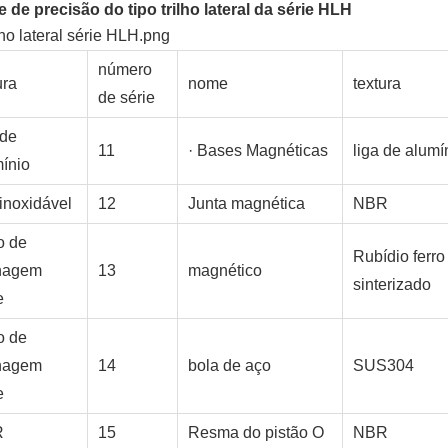
 de precisão do tipo trilho lateral da série HLH
número
ura
nome
textura
de série
 de
11
· Bases Magnéticas
liga de alumí
ínio
inoxidável
12
Junta magnética
NBR
o de
Rubídio ferro
nagem
13
magnético
sinterizado
e
o de
nagem
14
bola de aço
SUS304
e
R
15
Resma do pistão O
NBR