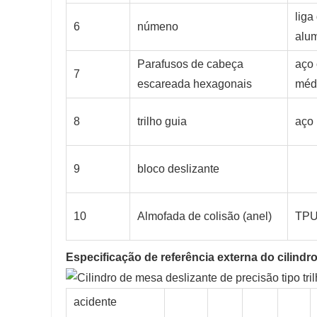
liga
6
númeno
alum
Parafusos de cabeça
aço
7
escareada hexagonais
méd
8
trilho guia
aço 
9
bloco deslizante
10
Almofada de colisão (anel)
TP
Especificação de referência externa do cilindro
acidente