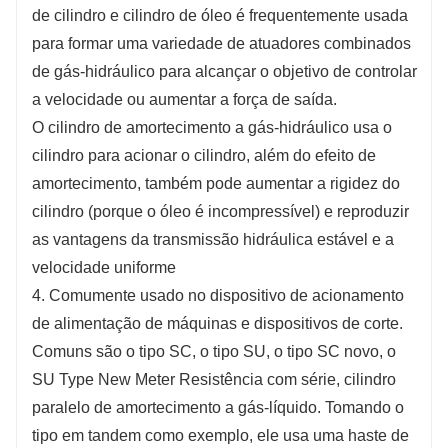
ajustável. Os cilindros de freio estão equipados
de cilindro e cilindro de óleo é frequentemente usada
com um pequeno tanque de combustível de
para formar uma variedade de atuadores combinados
compensação para garantir que o volume de
de gás-hidráulico para alcançar o objetivo de controlar
óleo seja automaticamente equilibrado.
a velocidade ou aumentar a força de saída.
O cilindro de amortecimento a gás-hidráulico usa o
cilindro para acionar o cilindro, além do efeito de
amortecimento, também pode aumentar a rigidez do
cilindro (porque o óleo é incompressível) e reproduzir
as vantagens da transmissão hidráulica estável e a
velocidade uniforme
4. Comumente usado no dispositivo de acionamento
de alimentação de máquinas e dispositivos de corte.
Comuns são o tipo SC, o tipo SU, o tipo SC novo, o
SU Type New Meter Resistência com série, cilindro
paralelo de amortecimento a gás-líquido. Tomando o
tipo em tandem como exemplo, ele usa uma haste de