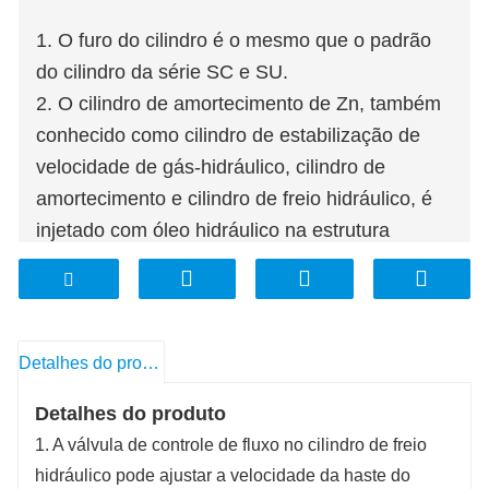
1. O furo do cilindro é o mesmo que o padrão
do cilindro da série SC e SU.
2. O cilindro de amortecimento de Zn, também
conhecido como cilindro de estabilização de
velocidade de gás-hidráulico, cilindro de
amortecimento e cilindro de freio hidráulico, é
injetado com óleo hidráulico na estrutura
interna do cilindro, usando a estrutura ajustável
de amortecimento de óleo interno, a extensão
da haste de pistão e a velocidade de retorno é
Ajustável, respectivamente, equilíbrio de
Detalhes do produto
movimento, estrutura razoável, desempenho
Detalhes do produto
confiável, de modo a alcançar o movimento de
1. A válvula de controle de fluxo no cilindro de freio
velocidade uniforme do cilindro, Nenhum
hidráulico pode ajustar a velocidade da haste do
grande impacto do cilindro.