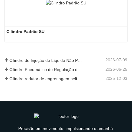
Cilindro Padrão SU
2026-07-09
Cilindro de Injeção de Líquido Não Padrão Personalizado de Grau Alimentar
2026-06-25
Cilindro Pneumático de Regulação de Velocidade Hidráulica: Solução de Movimento Estável e Sem Choques para Equipamentos Automatizados
2025-12-03
Cilindro redutor de engrenagem helicoidal de nova geração
Precisão em movimento, impulsionando o amanhã.