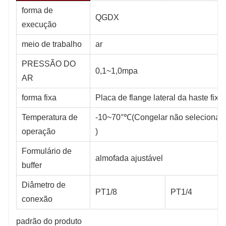
forma de
QGDX
execução
meio de trabalho
ar
PRESSÃO DO
0,1~1,0mpa
AR
forma fixa
Placa de flange lateral da haste fixa
Temperatura de
-10~70°℃(Congelar não selecionad
operação
)
Formulário de
almofada ajustável
buffer
Diâmetro de
PT1/8
PT1/4
conexão
padrão do produto