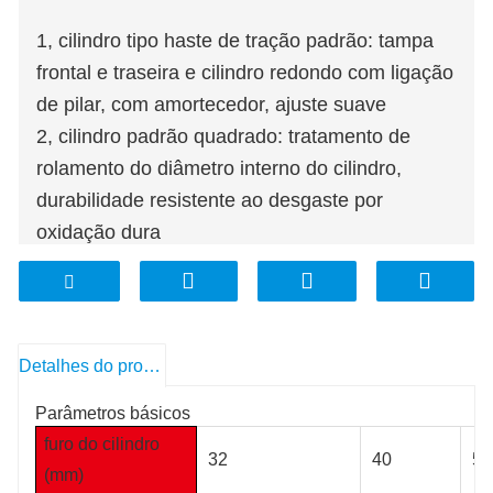
1, cilindro tipo haste de tração padrão: tampa
frontal e traseira e cilindro redondo com ligação
de pilar, com amortecedor, ajuste suave
2, cilindro padrão quadrado: tratamento de
rolamento do diâmetro interno do cilindro,
durabilidade resistente ao desgaste por
oxidação dura
3, a vedação do pistão adota estrutura de
vedação bidirecional de formato especial,
tamanho compacto, função de armazenamento
de óleo, longa vida útil
Detalhes do produto
Parâmetros básicos
furo do cilindro
32
40
50
(mm)