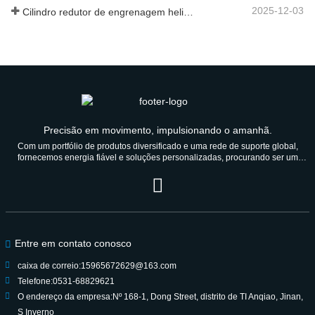
2025-12-03
Cilindro redutor de engrenagem helicoidal de nova geração
Precisão em movimento, impulsionando o amanhã.
Com um portfólio de produtos diversificado e uma rede de suporte global,
fornecemos energia fiável e soluções personalizadas, procurando ser um
parceiro de confiança durante gerações.
Entre em contato conosco
caixa de correio:
15965672629@163.com
Telefone:
0531-68829621
O endereço da empresa:
Nº 168-1, Dong Street, distrito de TI Anqiao, Jinan,
S Inverno