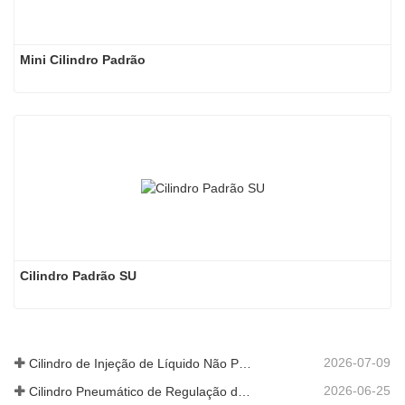
Mini Cilindro Padrão
Cilindro Padrão SU
2026-07-09
Cilindro de Injeção de Líquido Não Padrão Personalizado de Grau Alimentar
2026-06-25
Cilindro Pneumático de Regulação de Velocidade Hidráulica: Solução de Movimento Estável e Sem Choques para Equipamentos Automatizados