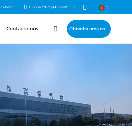
738552
15965672629@163.com
Contacte-nos
Obtenha uma cotação