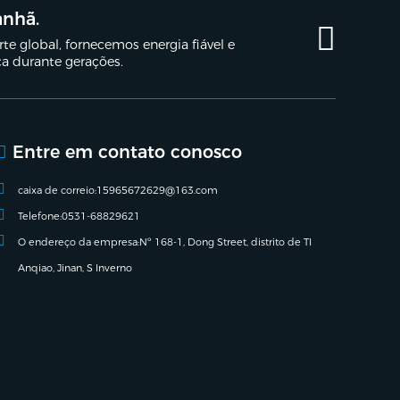
anhã.
e global, fornecemos energia fiável e
ça durante gerações.
Entre em contato conosco
caixa de correio:
15965672629@163.com
Telefone:
0531-68829621
O endereço da empresa:
Nº 168-1, Dong Street, distrito de TI
Anqiao, Jinan, S Inverno