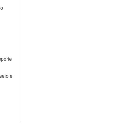
do
sporte
seio e