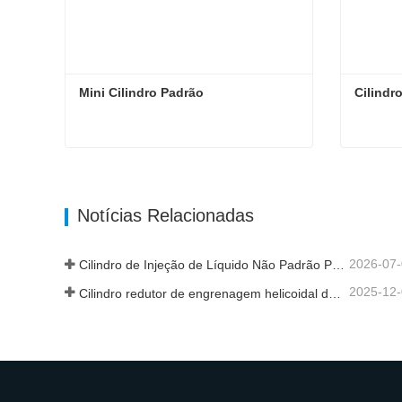
Mini Cilindro Padrão
Cilindr
Mini Cilindro Padrão
Cilindr
Entre em contato agora
Entr
Notícias Relacionadas
2026-07
Cilindro de Injeção de Líquido Não Padrão Personalizado de Grau Alimentar
2025-12
Cilindro redutor de engrenagem helicoidal de nova geração