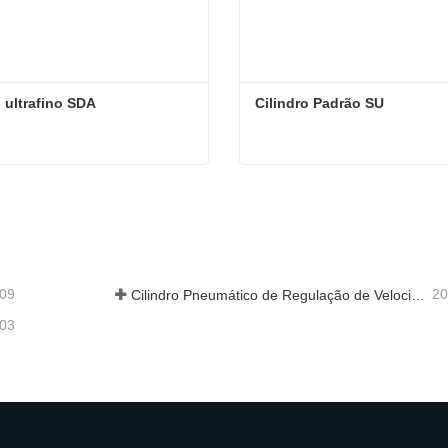
o ultrafino SDA
Cilindro Padrão SU
o ultrafino SDA
Cilindro Padrão SU
e em contato agora
Entre em contato agora
-09
20
Cilindro Pneumático de Regulação de Velocidade Hidráulica: Solução de Movimento Estável e Sem Choques para Equipamentos Automatizados
-03