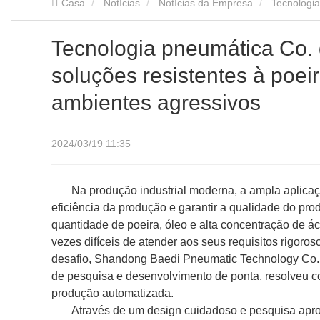
Casa
Notícias
Notícias da Empresa
Tecnologia pneumática Co. de Shandong Baidi, LTD. : Fornece soluções resistentes à poeira e à corrosão para indústrias em ambientes
agressivos
Tecnologia pneumática Co. 
soluções resistentes à poei
ambientes agressivos
2024/03/19 11:35
Na produção industrial moderna, a ampla aplica
eficiência da produção e garantir a qualidade do p
quantidade de poeira, óleo e alta concentração de á
vezes difíceis de atender aos seus requisitos rigoros
desafio, Shandong Baedi Pneumatic Technology Co.
de pesquisa e desenvolvimento de ponta, resolveu c
produção automatizada.
Através de um design cuidadoso e pesquisa apro