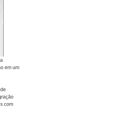
za
são em um
 de
gração
es com