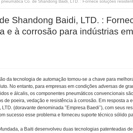
de Shandong Baidi, LTD. : Forne
ra e à corrosão para indústrias e
ção da tecnologia de automação tornou-se a chave para melhora
roduto. No entanto, para empresas em condições adversas de gr
cidos e álcalis, os componentes pneumáticos convencionais sã
os de poeira, vedação e resistência à corrosão. Em resposta a e
, LTD. (doravante denominada "Empresa Baedi"), com seus res
om sucesso esse problema e forneceu suporte técnico sólido p
fundada, a Baiti desenvolveu duas tecnologias patenteadas de