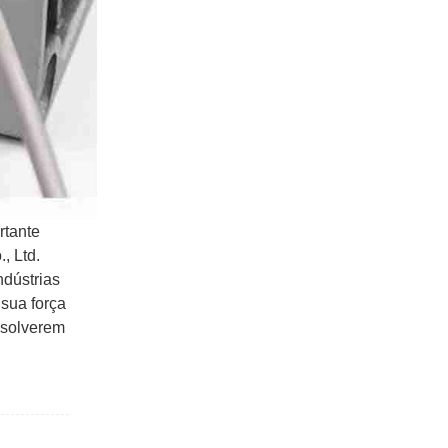
rtante
, Ltd.
ndústrias
 sua força
esolverem