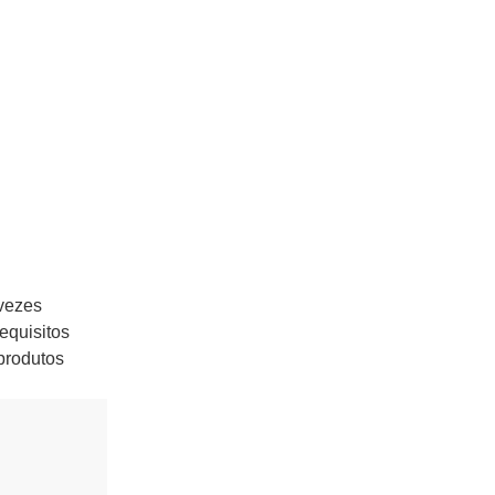
 vezes
equisitos
produtos