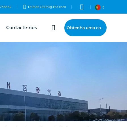
738552
15965672629@163.com
Contacte-nos
Obtenha uma cotação