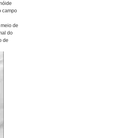
enóide
no campo
r meio de
mal do
o de