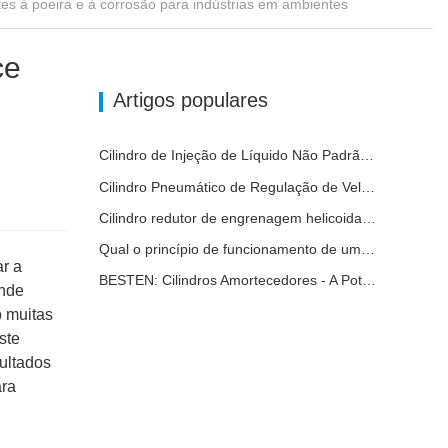
ce
m
Artigos populares
Cilindro de Injeção de Líquido Não Padrão Personalizado de Grau Alimentar
Cilindro Pneumático de Regulação de Velocidade Hidráulica: Solução de Movimento Estável e Sem Choques para Equipamentos Automatizados
Cilindro redutor de engrenagem helicoidal de nova geração
Qual o princípio de funcionamento de uma válvula solenóide? Depois de o compreender, não terá mais medo de mau funcionamento da válvula solenóide.
r a
BESTEN: Cilindros Amortecedores - A Potência Estável para a Automação Industrial
ande
o muitas
ste
ultados
ara