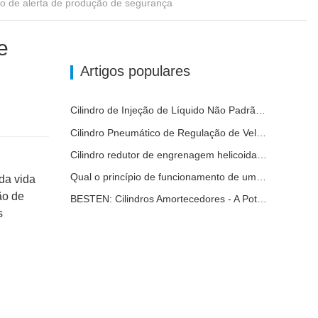
o de alerta de produção de segurança
e
Artigos populares
Cilindro de Injeção de Líquido Não Padrão Personalizado de Grau Alimentar
Cilindro Pneumático de Regulação de Velocidade Hidráulica: Solução de Movimento Estável e Sem Choques para Equipamentos Automatizados
Cilindro redutor de engrenagem helicoidal de nova geração
Qual o princípio de funcionamento de uma válvula solenóide? Depois de o compreender, não terá mais medo de mau funcionamento da válvula solenóide.
da vida
ão de
BESTEN: Cilindros Amortecedores - A Potência Estável para a Automação Industrial
s