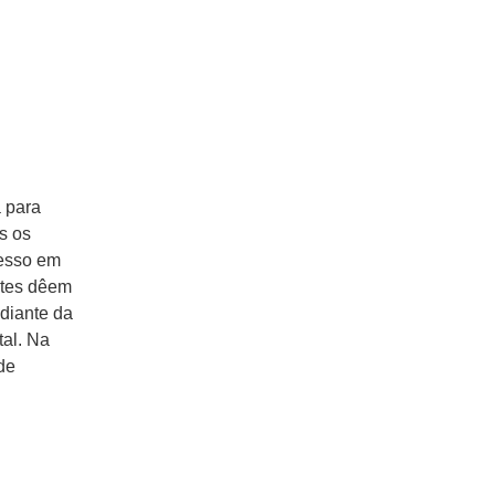
 para
s os
resso em
ntes dêem
 diante da
tal. Na
de