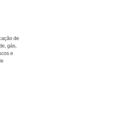
ucação de
de, gás,
scos e
de