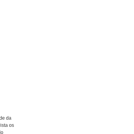
ade da
ista os
do