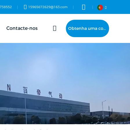
738552
15965672629@163.com
Contacte-nos
Obtenha uma cotação