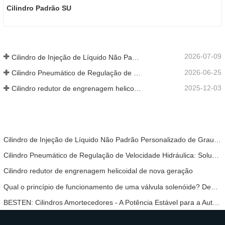
Cilindro Padrão SU
2026-07-09
Cilindro de Injeção de Líquido Não Padrão Personalizado de Grau Alimentar
2026-06-25
Cilindro Pneumático de Regulação de Velocidade Hidráulica: Solução de Movimento Estável e Sem Choques para Equipamentos Automatizados
2025-12-03
Cilindro redutor de engrenagem helicoidal de nova geração
Cilindro de Injeção de Líquido Não Padrão Personalizado de Grau Alimentar
Cilindro Pneumático de Regulação de Velocidade Hidráulica: Solução de Movimento Estável e Sem Choques para Equipamentos Automatizados
Cilindro redutor de engrenagem helicoidal de nova geração
Qual o princípio de funcionamento de uma válvula solenóide? Depois de o compreender, não terá mais medo de mau funcionamento da válvula solenóide.
BESTEN: Cilindros Amortecedores - A Potência Estável para a Automação Industrial