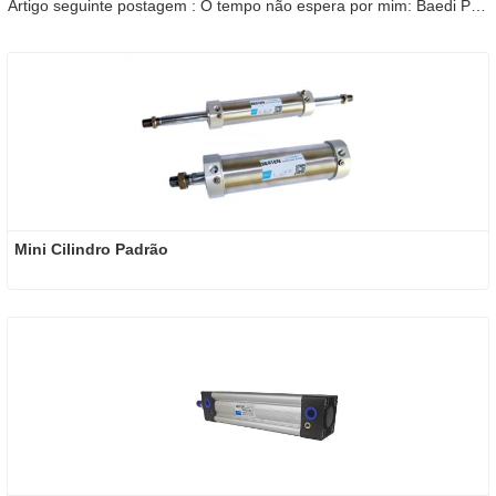
Artigo seguinte postagem : O tempo não espera por mim: Baedi Pneumatic inicia "o primeiro dia do Festival da Primavera"
Mini Cilindro Padrão