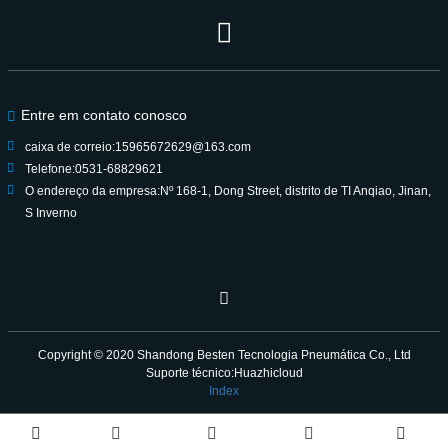
parceiro de confiança durante gerações.
Entre em contato conosco
caixa de correio:
15965672629@163.com
Telefone:
0531-68829621
O endereço da empresa:
Nº 168-1, Dong Street, distrito de TI Anqiao, Jinan,
S Inverno
Copyright © 2020
Shandong Besten Tecnologia Pneumática Co., Ltd
Suporte técnico:Huazhicloud
Index