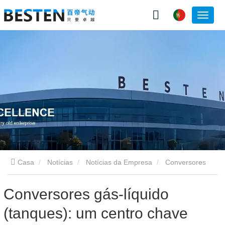
Casa
Notícias
Notícias da Empresa
Conversores
gás-líquido (tanques): um centro chave para armazenamento
Conversores gás-líquido
(tanques): um centro chave
de energia