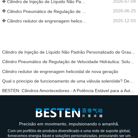
2026-07-09
Cilindro de Injeção de Líquido Não Padrão Personalizado de Grau Alimentar
2026-06-25
Cilindro Pneumático de Regulação de Velocidade Hidráulica: Solução de Movimento Estável e Sem Choques para Equipamentos Automatizados
2025-12-03
Cilindro redutor de engrenagem helicoidal de nova geração
Cilindro de Injeção de Líquido Não Padrão Personalizado de Grau Alimentar
Cilindro Pneumático de Regulação de Velocidade Hidráulica: Solução de Movimento Estável e Sem Choques para Equipamentos Automatizados
Cilindro redutor de engrenagem helicoidal de nova geração
Qual o princípio de funcionamento de uma válvula solenóide? Depois de o compreender, não terá mais medo de mau funcionamento da válvula solenóide.
BESTEN: Cilindros Amortecedores - A Potência Estável para a Automação Industrial
Precisão em movimento, impulsionando o amanhã.
Com um portfólio de produtos diversificado e uma rede de suporte global,
fornecemos energia fiável e soluções personalizadas, procurando ser um