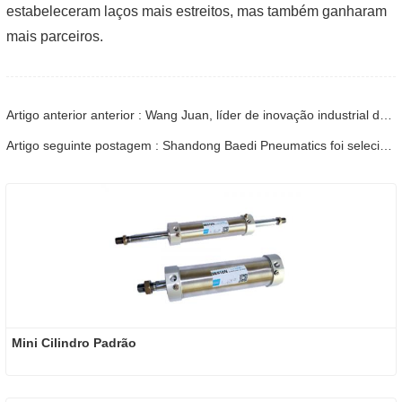
estabeleceram laços mais estreitos, mas também ganharam
mais parceiros.
Artigo anterior anterior : Wang Juan, líder de inovação industrial de Taishan: A inovação é a força vital da ciência e da tecnologia
Artigo seguinte postagem : Shandong Baedi Pneumatics foi selecionada na lista piloto de zona piloto de desenvolvimento verde, de baixo carbono e de alta qualidade na província de Shandong
Mini Cilindro Padrão