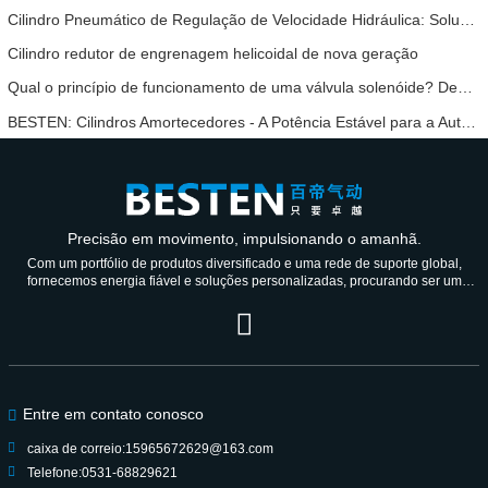
Cilindro Pneumático de Regulação de Velocidade Hidráulica: Solução de Movimento Estável e Sem Choques para Equipamentos Automatizados
Cilindro redutor de engrenagem helicoidal de nova geração
Qual o princípio de funcionamento de uma válvula solenóide? Depois de o compreender, não terá mais medo de mau funcionamento da válvula solenóide.
BESTEN: Cilindros Amortecedores - A Potência Estável para a Automação Industrial
Precisão em movimento, impulsionando o amanhã.
Com um portfólio de produtos diversificado e uma rede de suporte global,
fornecemos energia fiável e soluções personalizadas, procurando ser um
parceiro de confiança durante gerações.
Entre em contato conosco
caixa de correio:
15965672629@163.com
Telefone:
0531-68829621