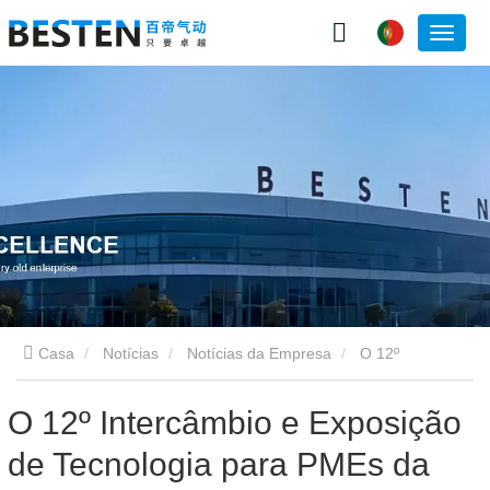
Casa
Notícias
Notícias da Empresa
O 12º
Intercâmbio e Exposição de Tecnologia para PMEs da APEC foi
O 12º Intercâmbio e Exposição
de Tecnologia para PMEs da
concluído com sucesso em Qingdao