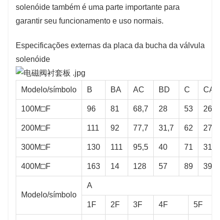
solenóide também é uma parte importante para
garantir seu funcionamento e uso normais.
Especificações externas da placa da bucha da válvula
solenóide
Modelo/símbolo
B
BA
AC
BD
C
CA
100M□F
96
81
68,7
28
53
26
200M□F
111
92
77,7
31,7
62
27
300M□F
130
111
95,5
40
71
31
400M□F
163
14
128
57
89
39
A
Modelo/símbolo
1F
2F
3F
4F
5F