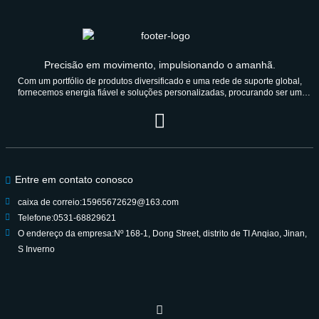
Precisão em movimento, impulsionando o amanhã.
Com um portfólio de produtos diversificado e uma rede de suporte global,
fornecemos energia fiável e soluções personalizadas, procurando ser um
parceiro de confiança durante gerações.
Entre em contato conosco
caixa de correio:
15965672629@163.com
Telefone:
0531-68829621
O endereço da empresa:
Nº 168-1, Dong Street, distrito de TI Anqiao, Jinan,
S Inverno