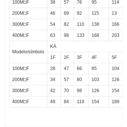
100M□F
38
57
76
95
114
200M□F
46
69
92
115
13
300M□F
54
82
110
138
166
400M□F
63
98
133
168
203
KÁ
Modelo/símbolo
1F
2F
3F
4F
5F
100M□F
28
47
66
85
104
200M□F
34
57
80
103
126
300M□F
42
70
98
126
154
400M□F
49
84
119
154
189