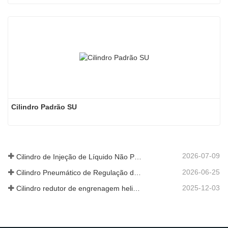
Cilindro Padrão SU
2026-07-09
Cilindro de Injeção de Líquido Não Padrão Personalizado de Grau Alimentar
2026-06-25
Cilindro Pneumático de Regulação de Velocidade Hidráulica: Solução de Movimento Estável e Sem Choques para Equipamentos Automatizados
2025-12-03
Cilindro redutor de engrenagem helicoidal de nova geração