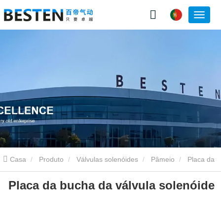
Casa
Produto
Válvulas solenóides
Pâmeio
Placa da
Placa da bucha da válvula solenóide
bucha da válvula solenóide