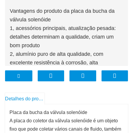
Vantagens do produto da placa da bucha da
válvula solenóide
1, acessórios principais, atualização pesada:
detalhes determinam a qualidade, criam um
bom produto
2, alumínio puro de alta qualidade, com
excelente resistência à corrosão, alta
tenacidade não é fácil de deformar
3, a posição do furo da rosca é clara: usinagem
de precisão CNC, a rosca interna é clara sem
rebarbas
Detalhes do produto
4, especificações completas e durabilidade: liga
Placa da bucha da válvula solenóide
de alumínio de alta qualidade, superfície lisa
A placa do coletor da válvula solenóide é um objeto
sem rebarbas, longa vida
fixo que pode coletar vários canais de fluido, também