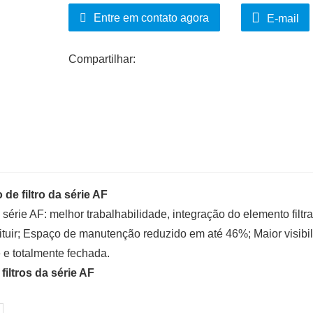
Entre em contato agora
E-mail
Compartilhar:
e filtro da série AF
 série AF: melhor trabalhabilidade, integração do elemento filtr
stituir; Espaço de manutenção reduzido em até 46%; Maior visibi
 e totalmente fechada.
iltros da série AF