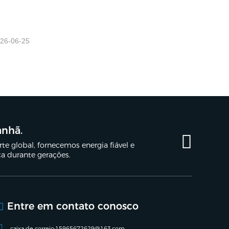
26-06-25
anhã.
e global, fornecemos energia fiável e
ça durante gerações.
Entre em contato conosco
caixa de correio:
15965672629@163.com