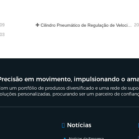
e em contato agora
Entre em contato agora
-09
20
Cilindro Pneumático de Regulação de Velocidade Hidráulica: Solução de Movimento Estável e Sem Choques para Equipamentos Automatizados
-03
Precisão em movimento, impulsionando o am
om um portfólio de produtos diversificado e uma rede de suport
oluções personalizadas, procurando ser um parceiro de confian
Notícias
Notícias da Empresa