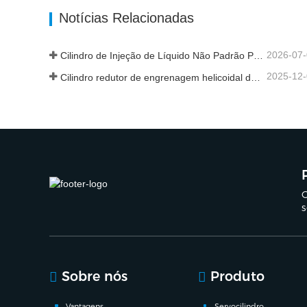
Entre em contato agora
Entr
Notícias Relacionadas
2026-07
Cilindro de Injeção de Líquido Não Padrão Personalizado de Grau Alimentar
2025-12
Cilindro redutor de engrenagem helicoidal de nova geração
C
s
Sobre nós
Produto
Vantagens
Servocilindro