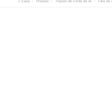
Casa
Produto
Trazion de Fonte de Ar
Filro de 