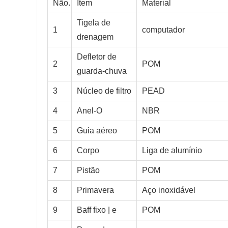
Não.
Item
Material
Tigela de
1
computador
drenagem
Defletor de
2
POM
guarda-chuva
3
Núcleo de filtro
PEAD
4
Anel-O
NBR
5
Guia aéreo
POM
6
Corpo
Liga de alumínio
7
Pistão
POM
8
Primavera
Aço inoxidável
9
Baff fixo | e
POM