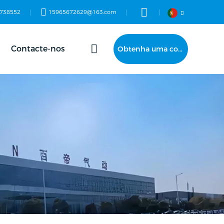
738552
15965672629@163.com
Contacte-nos
Obtenha uma cotação