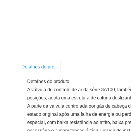
Detalhes do produto
Detalhes do produto
A válvula de controle de ar da série 3A100, també
posições, adota uma estrutura de coluna desliza
A parte da válvula controlada por gás de cabeça
estado original após uma falha de energia ou perd
especial, com baixa resistência ao atrito, baixa pr
necessária e a manutenção é fácil. Design de inst