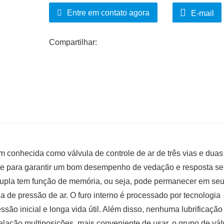
Entre em contato agora
E-mail
Compartilhar:
m conhecida como válvula de controle de ar de três vias e duas
nte para garantir um bom desempenho de vedação e resposta se
 dupla tem função de memória, ou seja, pode permanecer em se
a de pressão de ar. O furo interno é processado por tecnologia
essão inicial e longa vida útil. Além disso, nenhuma lubrificação
alação multiposições, mais conveniente de usar, o grupo de vál