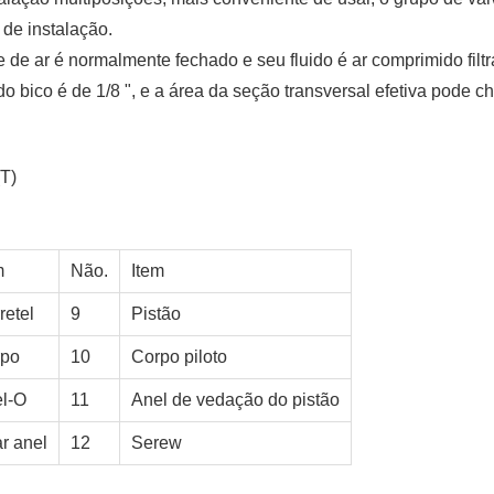
de instalação.
le de ar é normalmente fechado e seu fluido é ar comprimido filt
o bico é de 1/8 ", e a área da seção transversal efetiva pode c
(T)
m
Não.
Item
retel
9
Pistão
rpo
10
Corpo piloto
l-O
11
Anel de vedação do pistão
r anel
12
Serew