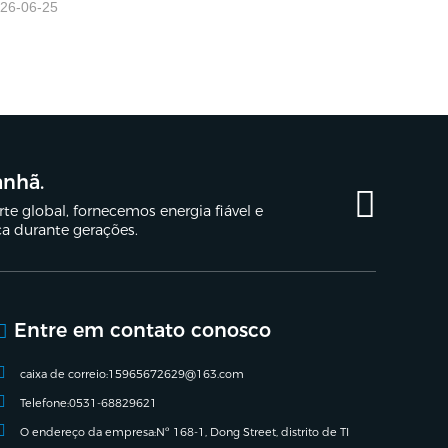
26-06-25
anhã.
e global, fornecemos energia fiável e
ça durante gerações.
Entre em contato conosco
caixa de correio:
15965672629@163.com
Telefone:
0531-68829621
O endereço da empresa:
Nº 168-1, Dong Street, distrito de TI