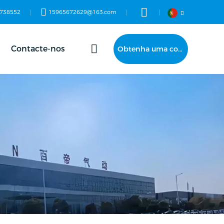
738552
15965672629@163.com
Contacte-nos
Obtenha uma cotação