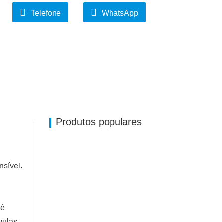
Telefone
WhatsApp
Produtos populares
nsível.
u
 é
vulas