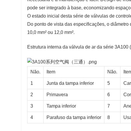
pode ser integrado à base, economizando espaço 
O estado inicial desta série de válvulas de contro
Do ponto de vista das especificações, o diâmetro d
10,0 mm² ou 12,0 mm².
Estrutura interna da válvula de ar da série 3A100 
Não.
Item
Não.
Ite
1
Junta da tampa inferior
5
Car
2
Primavera
6
Co
3
Tampa inferior
7
Ane
4
Parafuso da tampa inferior
8
Usa