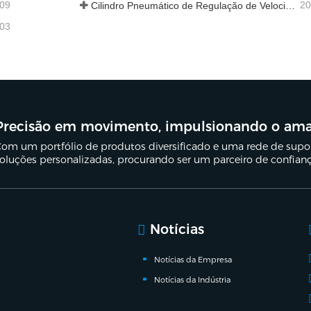
-09
20
Cilindro Pneumático de Regulação de Velocidade Hidráulica: Solução de Movimento Estável e Sem Choques para Equipamentos Automatizados
-03
Precisão em movimento, impulsionando o am
om um portfólio de produtos diversificado e uma rede de suport
oluções personalizadas, procurando ser um parceiro de confian
Notícias
Notícias da Empresa
Notícias da Indústria