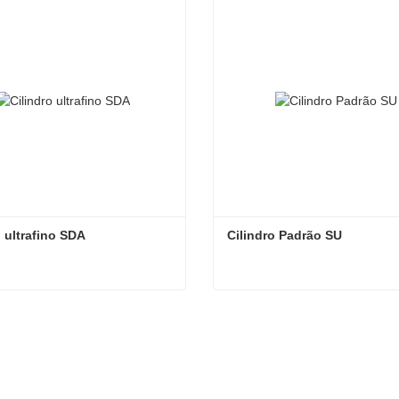
o ultrafino SDA
Cilindro Padrão SU
o ultrafino SDA
Cilindro Padrão SU
e em contato agora
Entre em contato agora