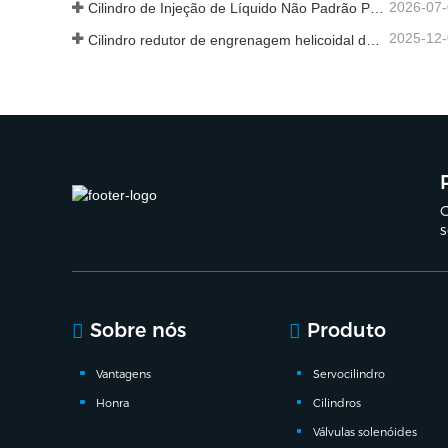
2026-07
Cilindro de Injeção de Líquido Não Padrão Personalizado de Grau Alimentar
2025-12
Cilindro redutor de engrenagem helicoidal de nova geração
C
s
Sobre nós
Produto
Vantagens
Servocilindro
Honra
Cilindros
Válvulas solenóides