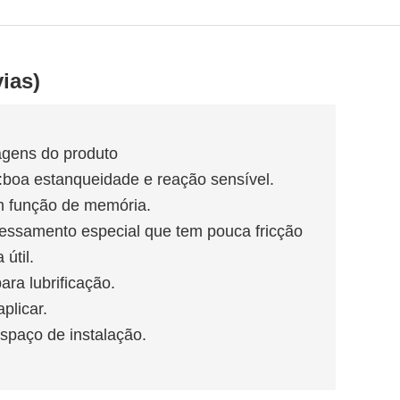
vias)
tagens do produto
:boa estanqueidade e reação sensível.
êm função de memória.
ocessamento especial que tem pouca fricção
 útil.
ra lubrificação.
plicar.
espaço de instalação.